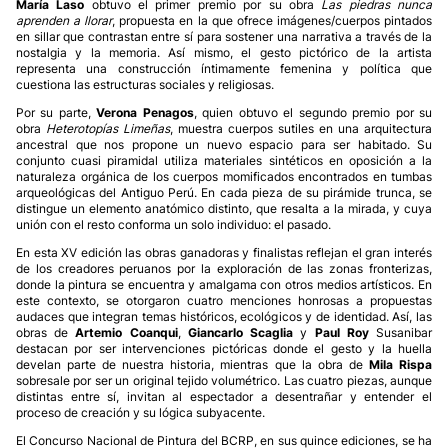
María Laso
obtuvo el primer premio por su obra
Las piedras nunca
aprenden a llorar
, propuesta en la que ofrece imágenes/cuerpos pintados
en sillar que contrastan entre sí para sostener una narrativa a través de la
nostalgia y la memoria. Así mismo, el gesto pictórico de la artista
representa una construcción íntimamente femenina y política que
cuestiona las estructuras sociales y religiosas.
Por su parte,
Verona Penagos
, quien obtuvo el segundo premio por su
obra
Heterotopías Limeñas
, muestra cuerpos sutiles en una arquitectura
ancestral que nos propone un nuevo espacio para ser habitado. Su
conjunto cuasi piramidal utiliza materiales sintéticos en oposición a la
naturaleza orgánica de los cuerpos momificados encontrados en tumbas
arqueológicas del Antiguo Perú. En cada pieza de su pirámide trunca, se
distingue un elemento anatómico distinto, que resalta a la mirada, y cuya
unión con el resto conforma un solo individuo: el pasado.
En esta XV edición las obras ganadoras y finalistas reflejan el gran interés
de los creadores peruanos por la exploración de las zonas fronterizas,
donde la pintura se encuentra y amalgama con otros medios artísticos. En
este contexto, se otorgaron cuatro menciones honrosas a propuestas
audaces que integran temas históricos, ecológicos y de identidad. Así, las
obras de
Artemio Coanqui
,
Giancarlo Scaglia
y
Paul Roy
Susanibar
destacan por ser intervenciones pictóricas donde el gesto y la huella
develan parte de nuestra historia, mientras que la obra de
Mila Rispa
sobresale por ser un original tejido volumétrico. Las cuatro piezas, aunque
distintas entre sí, invitan al espectador a desentrañar y entender el
proceso de creación y su lógica subyacente.
El Concurso Nacional de Pintura del BCRP, en sus quince ediciones, se ha