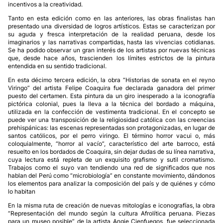
incentivos a la creatividad.
Tanto en esta edición como en las anteriores, las obras finalistas han
presentado una diversidad de logros artísticos. Estas se caracterizan por
su aguda y fresca interpretación de la realidad peruana, desde los
imaginarios y las narrativas compartidas, hasta las vivencias cotidianas.
Se ha podido observar un gran interés de los artistas por nuevas técnicas
que, desde hace años, trascienden los límites estrictos de la pintura
entendida en su sentido tradicional.
En esta décimo tercera edición, la obra “Historias de sonata en el reyno
Viringo” del artista Felipe Coaquira fue declarada ganadora del primer
puesto del certamen. Esta pintura da un giro inesperado a la iconografía
pictórica colonial, pues la lleva a la técnica del bordado a máquina,
utilizada en la confección de vestimenta tradicional. En el concepto se
puede ver una transposición de la religiosidad católica con las creencias
prehispánicas: las escenas representadas son protagonizadas, en lugar de
santos católicos, por el perro viringo. El término horror vacui o, más
coloquialmente, “horror al vacío”, característico del arte barroco, está
resuelto en los bordados de Coaquira, sin dejar dudas de su línea narrativa,
cuya lectura está repleta de un exquisito grafismo y sutil cromatismo.
Trabajos como el suyo van tendiendo una red de significados que nos
hablan del Perú como “microbiología” en constante movimiento, dándonos
los elementos para analizar la composición del país y de quiénes y cómo
lo habitan
En la misma ruta de creación de nuevas mitologías e iconografías, la obra
“Representación del mundo según la cultura Afrolítica peruana. Piezas
para un museo posible” de la artista Angie Cienfuegos, fue seleccionada