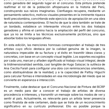
como ganadora del segundo lugar en el concurso. Esta pintura pretende
reafirmar el rol de la población afroperuana en la historia del Perú,
construyendo sus raíces imaginarias. Cienfuegos recupera, mediante un
pensamiento selectivo, motivos visuales presentes en la inminente riqueza
textil precolombina, convirtiendo este ejercicio de apropiación en una obra
de naturaleza contemporánea. El hecho de que la obra también se trate de
un bordado, establece un interesante vínculo entre los dos trabajos
ganadores y afirma el camino hacia la ampliación del perfil del concurso,
que ya no se limita a las técnicas exclusivamente pictóricas, sino que
absorbe todos los lenguajes afines.
En esta edición, las menciones honrosas corresponden al trabajo de tres
artistas cuyo oficio destaca por la calidad genuina de la imagen, la
naturaleza impecable de su factura y el éxito en trasmitir ideas claras y
concretas, con base en un concepto visual legible. Los soportes escogidos
por cada uno, marcan y añaden significado al trabajo visual integral, desde
la tridimensionalidad sentida, casi tangible de Hugo Salazar; la sutileza de
Ana Cecilia Farah para configurar una obra con reminiscencias orientales,
como abstrayéndose de la realidad; y a la capacidad de Pattsy Higuchi
para calcular formas e intensidades en esa microbiología del miedo que se
convierte en esperanza e interacción.
Finalmente, cabe destacar que el Concurso Nacional de Pintura del BCRP
es un medio para dar a conocer el trabajo de artistas de diversa
procedencia e intereses, y transmitir un mensaje sobre los modos de ver y
sentir al país. Actualmente, es relevante para un artista tener presencia
como finalista de este certamen, dado que se trata de un reconocimiento
significativo en su currículo profesional. Ello es posible porque la