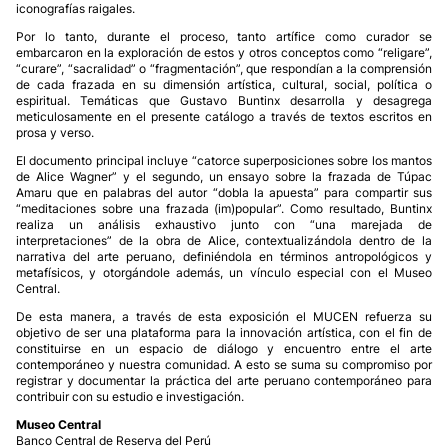
iconografías raigales.
Por lo tanto, durante el proceso, tanto artífice como curador se
embarcaron en la exploración de estos y otros conceptos como “religare”,
“curare”, “sacralidad” o “fragmentación”, que respondían a la comprensión
de cada frazada en su dimensión artística, cultural, social, política o
espiritual. Temáticas que Gustavo Buntinx desarrolla y desagrega
meticulosamente en el presente catálogo a través de textos escritos en
prosa y verso.
El documento principal incluye “catorce superposiciones sobre los mantos
de Alice Wagner” y el segundo, un ensayo sobre la frazada de Túpac
Amaru que en palabras del autor “dobla la apuesta” para compartir sus
“meditaciones sobre una frazada (im)popular”. Como resultado, Buntinx
realiza un análisis exhaustivo junto con “una marejada de
interpretaciones” de la obra de Alice, contextualizándola dentro de la
narrativa del arte peruano, definiéndola en términos antropológicos y
metafísicos, y otorgándole además, un vínculo especial con el Museo
Central.
De esta manera, a través de esta exposición el MUCEN refuerza su
objetivo de ser una plataforma para la innovación artística, con el fin de
constituirse en un espacio de diálogo y encuentro entre el arte
contemporáneo y nuestra comunidad. A esto se suma su compromiso por
registrar y documentar la práctica del arte peruano contemporáneo para
contribuir con su estudio e investigación.
Museo Central
Banco Central de Reserva del Perú