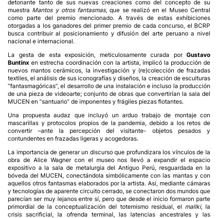
detonante tanto de sus nuevas creaciones como del concepto de su
muestra
Mantos y otros fantasmas
, que se realizó en el Museo Central
como parte del premio mencionado. A través de estas exhibiciones
otorgadas a los ganadores del primer premio de cada concurso, el BCRP
busca contribuir al posicionamiento y difusión del arte peruano a nivel
nacional e internacional.
La gesta de esta exposición, meticulosamente curada por
Gustavo
Buntinx
en estrecha coordinación con la artista, implicó la producción de
nuevos mantos cerámicos, la investigación y (re)colección de frazadas
textiles, el análisis de sus iconografías y diseños, la creación de esculturas
“fantasmagóricas”, el desarrollo de una instalación e incluso la producción
de una pieza de videoarte; conjunto de obras que convertirían la sala del
MUCEN en “santuario” de imponentes y frágiles piezas flotantes.
Una propuesta audaz que incluyó un arduo trabajo de montaje con
mascarillas y protocolos propios de la pandemia, debido a los retos de
convertir –ante la percepción del visitante- objetos pesados y
contundentes en frazadas ligeras y acogedoras.
La importancia de generar un discurso que profundizara los vínculos de la
obra de Alice Wagner con el museo nos llevó a expandir el espacio
expositivo a la sala de metalurgia del Antiguo Perú, resguardada en la
bóveda del MUCEN, conectándola simbólicamente con las mantas y con
aquellos otros fantasmas elaborados por la artista. Así, mediante cámaras
y tecnologías de aparente circuito cerrado, se conectaron dos mundos que
parecían ser muy lejanos entre sí, pero que desde el inicio formaron parte
primordial de la conceptualización del totemismo residual, el
mallki
, la
crisis sacrificial, la ofrenda terminal, las latencias ancestrales y las