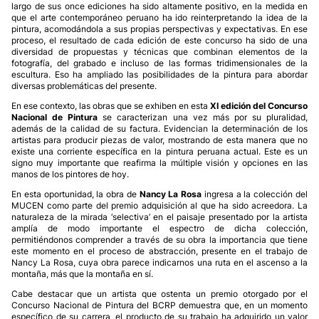
largo de sus once ediciones ha sido altamente positivo, en la medida en
que el arte contemporáneo peruano ha ido reinterpretando la idea de la
pintura, acomodándola a sus propias perspectivas y expectativas. En ese
proceso, el resultado de cada edición de este concurso ha sido de una
diversidad de propuestas y técnicas que combinan elementos de la
fotografía, del grabado e incluso de las formas tridimensionales de la
escultura. Eso ha ampliado las posibilidades de la pintura para abordar
diversas problemáticas del presente.
En ese contexto, las obras que se exhiben en esta
XI edición del Concurso
Nacional de Pintura
se caracterizan una vez más por su pluralidad,
además de la calidad de su factura. Evidencian la determinación de los
artistas para producir piezas de valor, mostrando de esta manera que no
existe una corriente específica en la pintura peruana actual. Este es un
signo muy importante que reafirma la múltiple visión y opciones en las
manos de los pintores de hoy.
En esta oportunidad, la obra de
Nancy La Rosa
ingresa a la colección del
MUCEN como parte del premio adquisición al que ha sido acreedora. La
naturaleza de la mirada ‘selectiva’ en el paisaje presentado por la artista
amplía de modo importante el espectro de dicha colección,
permitiéndonos comprender a través de su obra la importancia que tiene
este momento en el proceso de abstracción, presente en el trabajo de
Nancy La Rosa, cuya obra parece indicarnos una ruta en el ascenso a la
montaña, más que la montaña en sí.
Cabe destacar que un artista que ostenta un premio otorgado por el
Concurso Nacional de Pintura del BCRP demuestra que, en un momento
específico de su carrera, el producto de su trabajo ha adquirido un valor