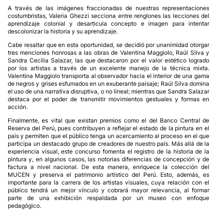
A través de las imágenes fraccionadas de nuestras representaciones
costumbristas, Valeria Ghezzi secciona entre renglones las lecciones del
aprendizaje colonial y desarticula concepto e imagen para intentar
descolonizar la historia y su aprendizaje.
Cabe resaltar que en esta oportunidad, se decidió por unanimidad otorgar
tres menciones honrosas a las obras de Valentina Maggiolo, Raúl Silva y
Sandra Cecilia Salazar, las que destacaron por el valor estético logrado
por los artistas a través de un excelente manejo de la técnica mixta.
Valentina Maggiolo transporta al observador hacia el interior de una gama
de negros y grises esfumados en un exuberante paisaje; Raúl Silva domina
el uso de una narrativa disruptiva, o no lineal; mientras que Sandra Salazar
destaca por el poder de transmitir movimientos gestuales y formas en
acción.
Finalmente, es vital que existan premios como el del Banco Central de
Reserva del Perú, pues contribuyen a reflejar el estado de la pintura en el
país y permiten que el público tenga un acercamiento al proceso en el que
participa un destacado grupo de creadores de nuestro país. Más allá de la
experiencia visual, este concurso fomenta el registro de la historia de la
pintura y, en algunos casos, las notorias diferencias de concepción y de
factura a nivel nacional. De esta manera, enriquece la colección del
MUCEN y preserva el patrimonio artístico del Perú. Esto, además, es
importante para la carrera de los artistas visuales, cuya relación con el
público tendrá un mejor vínculo y cobrará mayor relevancia, al formar
parte de una exhibición respaldada por un museo con enfoque
pedagógico.