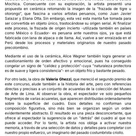
Mochica. Consecuente con su exploración, la artista presentó una
propuesta en cerámica retomando la imagen de la “frazada de tigre u
otorongo”, que fascina a varios artistas peruanos, como Juan Javier
Salazar y Eliana Otta. Sin embargo, esta vez esta manta fue tomada para
ser convertida en objeto único, trastocándose su origen serial. Al finalizar
este proceso, la frazada de origen incierto -utilizada también en países
como México o Ecuador- es peruana ante nuestros ojos, ya que está
fabricada con lana de alpaca o de llama. Así, vuelve a ser enraizada en el
Perú desde los procesos y materiales originarios de nuestro pasado
precolombino.
Mediante el uso de la cerámica, Alice Wagner también logra generar un
cuestionamiento de orden afectivo y emocional, pues ha conseguido
congelar un signo de “calidez y protección”-cuya “naturaleza protectora
es de suave y ligera consistencia”- en un objeto frío y bastante pesado.
Por otro lado, la obra de
Valeria Ghezzi
, que mereció el segundo premio de
este concurso, alude también a la historia del arte, pero con referencias
directas y precisas a un conjunto de acuarelas de la colección del Museo
de Arte de Lima. Al observar la obra, el espectador ve solo pequeños
fragmentos de varias acuarelas, que aparecen distribuidas ordenadamente
sobre la superficie del cuadro. Esos detalles no conforman una
composición figurativa, sino más bien se organizan según un orden
evidentemente abstracto. El resultado es una pieza desconcertante, que
ofrece al espectador la sugerencia de un “detrás” del cuadro al que no
puede acceder. Por lo tanto, la artista nos obliga a activar nuestra
memoria, a través de una selección de datos y detalles para completar con
nuestro propio esfuerzo, un imaginario del pasado costumbrista criollo.