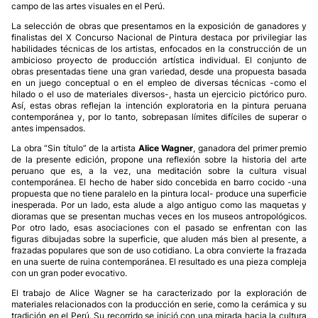
campo de las artes visuales en el Perú.
La selección de obras que presentamos en la exposición de ganadores y
finalistas del X Concurso Nacional de Pintura destaca por privilegiar las
habilidades técnicas de los artistas, enfocados en la construcción de un
ambicioso proyecto de producción artística individual. El conjunto de
obras presentadas tiene una gran variedad, desde una propuesta basada
en un juego conceptual o en el empleo de diversas técnicas -como el
hilado o el uso de materiales diversos-, hasta un ejercicio pictórico puro.
Así, estas obras reflejan la intención exploratoria en la pintura peruana
contemporánea y, por lo tanto, sobrepasan límites difíciles de superar o
antes impensados.
La obra “Sin título” de la artista
Alice Wagner
, ganadora del primer premio
de la presente edición, propone una reflexión sobre la historia del arte
peruano que es, a la vez, una meditación sobre la cultura visual
contemporánea. El hecho de haber sido concebida en barro cocido -una
propuesta que no tiene paralelo en la pintura local- produce una superficie
inesperada. Por un lado, esta alude a algo antiguo como las maquetas y
dioramas que se presentan muchas veces en los museos antropológicos.
Por otro lado, esas asociaciones con el pasado se enfrentan con las
figuras dibujadas sobre la superficie, que aluden más bien al presente, a
frazadas populares que son de uso cotidiano. La obra convierte la frazada
en una suerte de ruina contemporánea. El resultado es una pieza compleja
con un gran poder evocativo.
El trabajo de Alice Wagner se ha caracterizado por la exploración de
materiales relacionados con la producción en serie, como la cerámica y su
tradición en el Perú. Su recorrido se inició con una mirada hacia la cultura